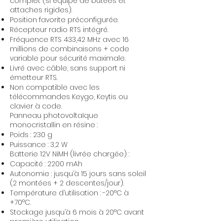
complet (si équipé de butées et
attaches rigides).
Position favorite préconfigurée.
Récepteur radio RTS intégré.
Fréquence RTS 433,42 MHz avec 16
millions de combinaisons + code
variable pour sécurité maximale.
Livré avec câble, sans support ni
émetteur RTS.
Non compatible avec les
télécommandes Keygo, Keytis ou
clavier à code.
Panneau photovoltaïque
monocristallin en résine :
Poids : 230 g
Puissance : 3,2 W
Batterie 12V NiMH (livrée chargée) :
Capacité : 2200 mAh
Autonomie : jusqu’à 15 jours sans soleil
(2 montées + 2 descentes/jour).
Température d’utilisation : -20°C à
+70°C.
Stockage jusqu’à 6 mois à 20°C avant