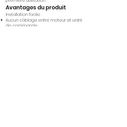
première utilisation.
Avantages du produit
Installation facile :
Aucun câblage entre moteur et unité
de commande.
Pas de raccordement au réseau
électrique — aucune détérioration des
murs.
Efficacité constante :
Technologie monocristalline à haut
rendement, même par faible
ensoleillement ou orientation
défavorable.
Durabilité accrue :
Panneau robuste, garanti 5 ans.
Installation esthétique :
Intégration discrète dans le caisson,
préservant le design de la façade.
Batterie Oximo Wirefree :
Autonomie de 15 jours, même sans
soleil.
Dernière action prioritaire : remontée
du volet en cas de batterie faible.