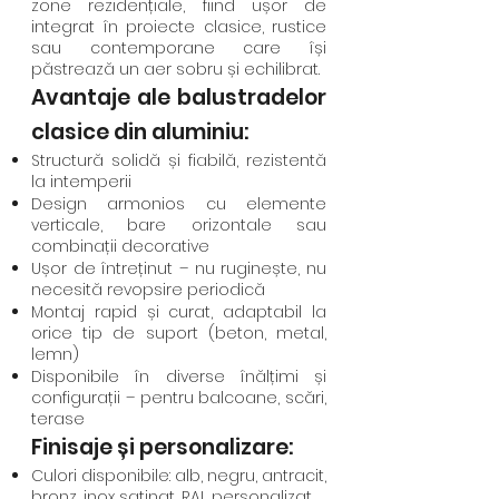
zone rezidențiale, fiind ușor de
integrat în proiecte clasice, rustice
sau contemporane care își
păstrează un aer sobru și echilibrat.
Avantaje ale balustradelor
clasice din aluminiu:
Structură solidă și fiabilă, rezistentă
la intemperii
Design armonios cu elemente
verticale, bare orizontale sau
combinații decorative
Ușor de întreținut – nu ruginește, nu
necesită revopsire periodică
Montaj rapid și curat, adaptabil la
orice tip de suport (beton, metal,
lemn)
Disponibile în diverse înălțimi și
configurații – pentru balcoane, scări,
terase
Finisaje și personalizare:
Culori disponibile: alb, negru, antracit,
bronz, inox satinat, RAL personalizat