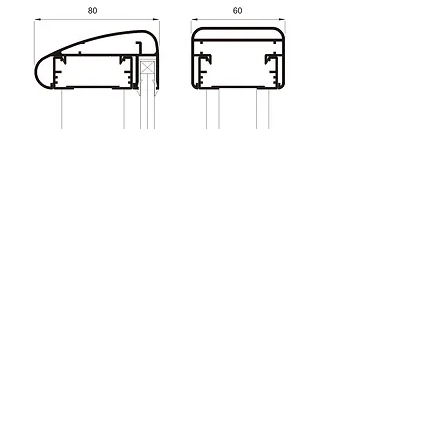
Balustrade din
aluminiu și sticlă –
siguranță și design
fără compromisuri
​ Balustradele reprezintă un
element esențial al arhitecturii
moderne, combinând siguranța cu