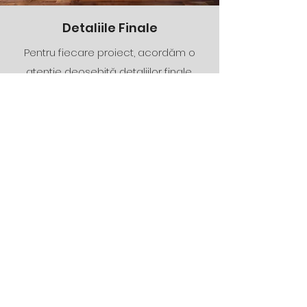
Detaliile Finale
Pentru fiecare proiect, acordăm o
atenție deosebită detaliilor finale,
pentru a ne asigura că rezultatul final
reflectă viziunea și standardele de
calitate ale clienților noștri.
Garantăm Calitatea
Noastră
La Winconcept Design, ne mândrim
cu fiecare proiect finalizat, oferind o
garanție a calității pentru toate
serviciile noastre. Suntem dedicați să