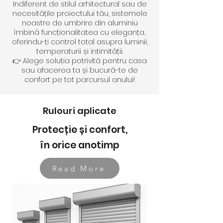
Indiferent de stilul arhitectural sau de
necesitățile proiectului tău, sistemele
noastre de umbrire din aluminiu
îmbină funcționalitatea cu eleganța,
oferindu-ți control total asupra luminii,
temperaturii și intimității.
👉 Alege soluția potrivită pentru casa
sau afacerea ta și bucură-te de
confort pe tot parcursul anului!
Rulouri aplicate
Protecție și confort,
în orice anotimp
Read More