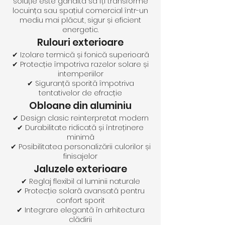
soluție este gândită să îți transforme
locuința sau spațiul comercial într-un
mediu mai plăcut, sigur și eficient
energetic.
Rulouri exterioare
✔ Izolare termică și fonică superioară
✔ Protecție împotriva razelor solare și
intemperiilor
✔ Siguranță sporită împotriva
tentativelor de efracție
Obloane din aluminiu
✔ Design clasic reinterpretat modern
✔ Durabilitate ridicată și întreținere
minimă
✔ Posibilitatea personalizării culorilor și
finisajelor
Jaluzele exterioare
✔ Reglaj flexibil al luminii naturale
✔ Protecție solară avansată pentru
confort sporit
✔ Integrare elegantă în arhitectura
clădirii