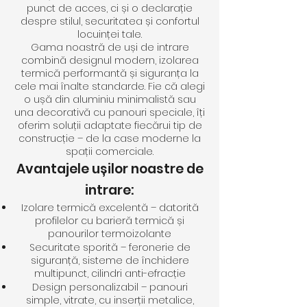
punct de acces, ci și o declarație
despre stilul, securitatea și confortul
locuinței tale.
Gama noastră de uși de intrare
combină designul modern, izolarea
termică performantă și siguranța la
cele mai înalte standarde. Fie că alegi
o ușă din aluminiu minimalistă sau
una decorativă cu panouri speciale, îți
oferim soluții adaptate fiecărui tip de
construcție – de la case moderne la
spații comerciale.
Avantajele ușilor noastre de
intrare:
Izolare termică excelentă – datorită
profilelor cu barieră termică și
panourilor termoizolante
Securitate sporită – feronerie de
siguranță, sisteme de închidere
multipunct, cilindri anti-efracție
Design personalizabil – panouri
simple, vitrate, cu inserții metalice,