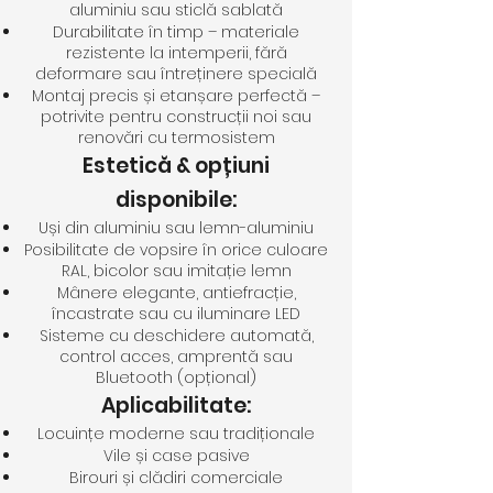
aluminiu sau sticlă sablată
Durabilitate în timp – materiale
rezistente la intemperii, fără
deformare sau întreținere specială
Montaj precis și etanșare perfectă –
potrivite pentru construcții noi sau
renovări cu termosistem
Estetică & opțiuni
disponibile:
Uși din aluminiu sau lemn-aluminiu
Posibilitate de vopsire în orice culoare
RAL, bicolor sau imitație lemn
Mânere elegante, antiefracție,
încastrate sau cu iluminare LED
Sisteme cu deschidere automată,
control acces, amprentă sau
Bluetooth (opțional)
Aplicabilitate:
Locuințe moderne sau tradiționale
Vile și case pasive
Birouri și clădiri comerciale