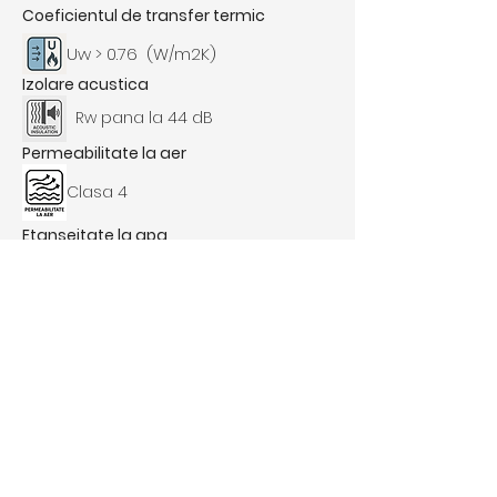
Coeficientul de transfer termic
Uw > 0.76 (W/m2K)
Izolare acustica
Rw pana la 44 dB
Permeabilitate la aer
Clasa 4​
Etanșeitate la apa
Clasa E 1800
Rezistenta la vant
Clasa C5
Posibilități estetice
Cercevea dreapta
Secțiuni
Toc '70 mm, cercevea 78 mm
Lățime Poliamida
32/35 mm